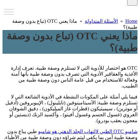
Home
»
الأسئلة المتداولة
» ماذا يعني OTC (تباع بدون وصفة
طبية)؟
ماذا يعني OTC (تباع بدون وصفة
طبية)؟
OTC هو اختصار للأدوية التي لا تستلزم وصفة طبية. تعرف إدارة
الأغذية والعقاقير الأدوية التي تصرف بدون وصفة طبية بأنها آمنة
وفعالة للاستخدام من قبل عامة الناس دون وصفة طبية من
الطبيب.
فيما يلي أمثلة على المكونات النشطة في الأدوية الشائعة التي لا
تستلزم وصفة طبية: الأسيتامينوفين (تايلينول) ، الإيبوبروفين (أدفيل
أو موترين) ، سيميثيكون (قطرات غاز الميليكون) ، دقيق الشوفان
الغروي (غسول الجسم وغسول أفينو) ، وأكسيد الزنك (ديستين أو
معجون بعقب بودرو).
شامبو OTC الطبي لالتهاب الجلد الدهني هو شامبو
طبي يباع بدون
وصفة طبية آمن بما يكفي ليتم شراؤه دون وصفة طبية من الأطباء.