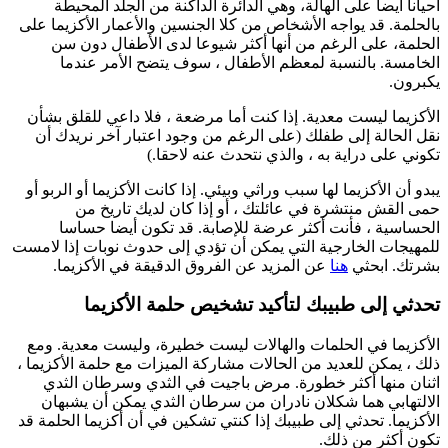
أحيانا أيضا على الهالة، وهي الدائرة الداكنة من الجلد المحيطة
بالحلمة. قد يواجه الأشخاص من كلا الجنسين والأعمار الأكزيما على
الحلمة، على الرغم من أنها أكثر شيوعا لدى الأطفال دون سن
الخامسة. بالنسبة لمعظم الأطفال ، سوف يتضح الأمر عندما
يكبرون.
الأكزيما ليست معدية. إذا كنت أما مرضعة ، فلا داعي للقلق بشأن
نقل الحالة إلى طفلك (على الرغم من وجود اعتبار آخر نريدك أن
تكوني على دراية به ، والذي نتحدث عنه لاحقا.)
يبدو أن الأكزيما لها سبب وراثي وبيئي. إذا كانت الأكزيما أو الربو أو
حمى القش منتشرة في عائلتك ، أو إذا كان لديك تاريخ من
الحساسية ، فأنت أكثر عرضة للإصابة. قد تكون أيضا حساسا
للمهيجات الخارجية التي يمكن أن تؤدي إلى حدوث نوبات إذا لامست
بشرتك. ابحثي
هنا
عن المزيد عن الفروق الدقيقة في الأكزيما.
تحدثي إلى طبيبك لتأكيد تشخيص حلمة الأكزيما
الأكزيما في الحلمات والهالات ليست خطيرة، وليست معدية. ومع
ذلك ، يمكن للعديد من الحالات مشاركة الميزات مع حلمة الأكزيما ،
اثنان منها أكثر خطورة. مرض باجيت في الثدي وسرطان الثدي
الالتهابي هما شكلان نادران من سرطان الثدي يمكن أن يشبهان
الأكزيما. تحدثي إلى طبيبك إذا كنتي تشكين في أن أكزيما الحلمة قد
تكون أكثر من ذلك.