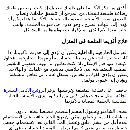
تأكدي من ذكر الأكزيما على حلمتك لطبيبك إذا كنت ترضعين طفلك
رضاعة طبيعية نشطة. من المرجح أن تتشقق حلماتك وتصاب
بالعدوى بسبب الأنسجة الضعيفة الناتجة عن الأكزيما. هذا يمكن أن
يؤدي إلى التهاب الضرع ، وهو عدوى في قنوات الحليب ، والتي
تجلب معها آلام الثدي ، والإفرازات ، وغيرها من المشاكل.
علاج أكزيما الحلمة في المنزل
العوامل الخارجية والداخلية يمكن أن تؤدي إلى حدوث الأكزيما. إذا
كانت حالتك ناتجة عن مسببات حساسية أو مهيجات خارجية ، فحاول
الابتعاد عنها قدر الإمكان. إذا كنت تعانين من نوبة ، ففضلي الملابس
القطنية الفضفاضة التي لا تتلامس مباشرة مع حلماتك أو الهالات.
يمكن أن يؤدي الفرك والخدش ، بشكل عام ، إلى تفاقم المشكلة
ويؤدي إلى عدوى مؤلمة.
حافظي على نظافة المنطقة وترطيبها. يوفر
الروتين الكامل للبشرة
الجافة
، مثل منتجات هابي كابي من الدكتور إيدي ، الأساس للعناية
المناسبة بالحلمة المصابة بالأكزيما.
ينظف الشامبو وغسول الجسم المصمم خصيصا بلطف ، دون
منظفات قاسية أو عطور يمكن أن تهيج الجلد. حافظ على الاستحمام
لمدة أقل من عشر دقائق ويُفضل الماء الفاتر. بعد الاستحمام، جففي
حلمتيك بعناية، ثم ضعي كريم الترطيب المضاد للحساسية في أي