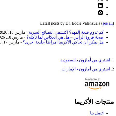
Latest posts by Dr. Eddie Valenzuela
(
see all
)
كم تدوم قبعة المهد؟ اكتشفي النصائح السرية
- مارس 18, 2026
صحة فروة الرأس – هل هي انعكاس لما نأكله؟
- مارس 18, 2026
هل يمكن أن تحاكي الأكزيما أمراضًا جلدية أخرى؟
- مارس 17, 2026
1.
اشتري من أمازون - السعودية
2.
اشتري من أمازون - الإمارات
منتجات الأكزيما
اتصل بنا