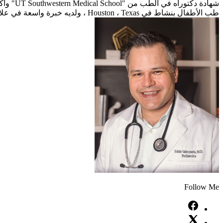
طب الأطفال بنشاط في Houston ، Texas ، ولديه خبرة واسعة في علاج الأمراض الجلدية لدى الأطفال، بما في ذلك التهاب الجلد الدهني (قبعة المهد) والأكزيما.
Follow Me