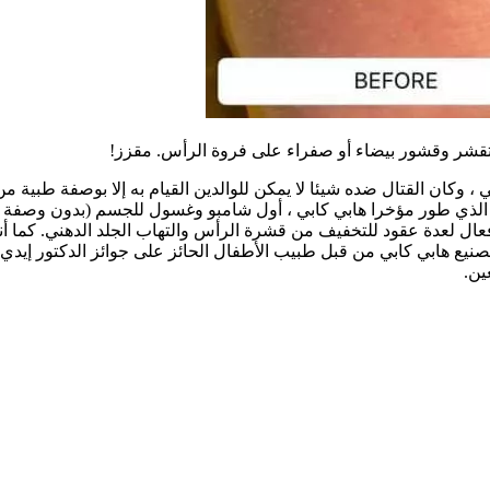
 تقشر وقشور بيضاء أو صفراء على فروة الرأس. مقزز!
، وكان القتال ضده شيئا لا يمكن للوالدين القيام به إلا بوصفة طبية 
دي الذي طور مؤخرا هابي كابي ، أول شامبو وغسول للجسم (بدون وصف
آمن وفعال لعدة عقود للتخفيف من قشرة الرأس والتهاب الجلد الدهني.
يع هابي كابي من قبل طبيب الأطفال الحائز على جوائز الدكتور إيدي فال
ين.