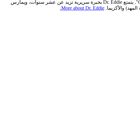
شهادة دكتوراه في الطب من "UT Southwestern Medical School" وأكمل فترة إقامته في طب الأطفال في "Children’s Hospital Los Angeles". يتمتع Dr. Eddie بخبرة سريرية تزيد عن عشر سنوات، ويمارس
More about Dr. Eddie.