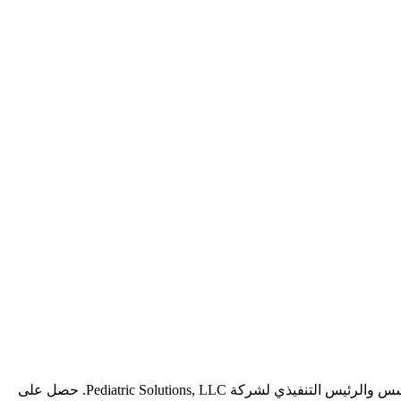
Dr. Eddie Valenzuela، الحاصل على شهادة الطب MD وشهادة الزمالة في طب الأطفال FAAP، هو طبيب أطفال حائز على جوائز، وهو المؤسس والرئيس التنفيذي لشركة Pediatric Solutions, LLC. حصل على