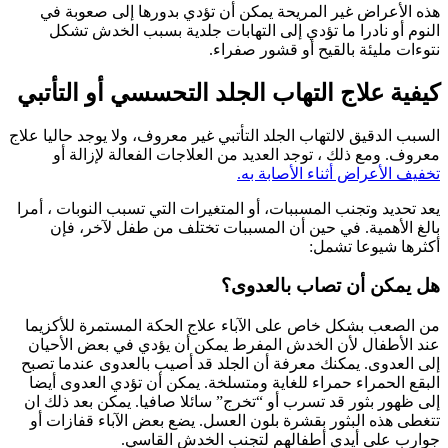
هذه الأعراض غير المريحة يمكن أن تؤدي بدورها إلى صعوبة في
النوم أو نادرا ما تؤدي إلى التهابات جلدية بسبب الخدش تشكل
نتوءات مليئة بالقيح أو قشور صفراء.
كيفية علاج التهاب الجلد التحسسي أو التأتبي
السبب الدقيق لالتهاب الجلد التأتبي غير معروف، ولا يوجد حاليا علاج
معروف. ومع ذلك ، توجد العديد من العلاجات الفعالة لإزالة أو
تخفيف الأعراض أثناء الأصابة به.
يعد تحديد وتجنب المسببات، أو المتغيرات التي تسبب النوبات ، أمرا
بالغ الأهمية. في حين أن المسببات تختلف من طفل لآخر، فإن
أكثرها شيوعا تشمل:
هل يمكن أن تصاب بالعدوى؟
من الصعب بشكل خاص على الآباء علاج الحكة المستمرة للأكزيما
عند الأطفال لأن الخدش المفرط يمكن أن يؤدي في بعض الأحيان
إلى العدوى. يمكنك معرفة أن الجلد قد أصيب بالعدوى عندما تصبح
البقع الحمراء حمراء للغاية ومتسلخة. يمكن أن تؤدي العدوى أيضا
إلى ظهور بثور قد تسرب أو “تخرج” سائلا صافيا. يمكن بعد ذلك ان
تتغطى هذه البثور بقشرة بلون العسل. يضع بعض الآباء قفازات أو
جوارب على أيدي أطفالهم لتجنب الخدش القاسي.