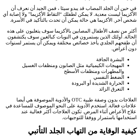
في حين أن الجلد المصاب قد يبدو سيئا ، فمن الجيد أن نعرف أن
الأكزيما ليست معدية. لا يمكن لطفلك “التقاط الأكزيما” ولا إصابة أي
شخص آخر. الأكزيما هي حالة يمكن أن تحدث بالتأكيد في الأسرة.
أكثر من نصف الأطفال المصابين بالأكزيما سوف يتغلبون على هذه
الحالة. أولئك الذين يستمرون في النوبات كبالغين سوف يكتشفون
أن طفحهم الجلدي يأخذ خصائص مختلفة ويمكن أن يستمر لسنوات
دون أعراض.
البشرة الجافة
المهيجات الكيميائية مثل الصابون ومنظفات الغسيل
والمطهرات ومنظفات الأسطح
الضغط النفسي
الحرارة الشديدة أو البرودة
التعرق الزائد
العلاجات بدون وصفة طبية OTC والأدوية الموصوفة هي أيضا
علاجات فعالة. استخدم الأدوية على النحو الموصوف للمساعدة في
علاج الأعراض أثناء المرض. تكون العلاجات أكثر فعالية عند
استخدامها باستمرار ووفقا للتوجيهات.
كيفية الوقاية من التهاب الجلد التأتبي