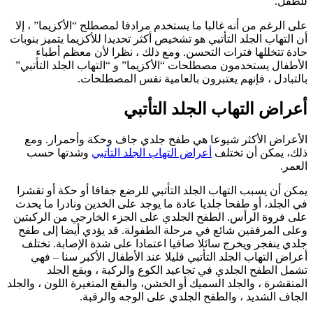
للطفل.
على الرغم من أنه غالبا ما يستخدم مرادفا لمصطلح “الأكزيما” ، إلا
أن التهاب الجلد التأتبي هو تشخيص أكثر تحديدا للأكزيما يتميز بنوبات
حادة تتخللها فترات التحسن. ومع ذلك ، نظرا لأن معظم أطباء
الأطفال يستخدمون مصطلحات “الأكزيما” و “التهاب الجلد التأتبي”
بالتبادل ، فإنهم يعتبرون بالعامية نفس المصطلحات.
أعراض التهاب الجلد التأتبي
الأعراض الأكثر شيوعا هي طفح جلدي جاف وحكة وأحمرار. ومع
ذلك، يمكن أن تختلف
أعراض التهاب الجلد التأتبي
وشدتها حسب
العمر.
يمكن أن يسبب التهاب الجلد التأتبي للرضع جفافا أو حكة أو تقشرا
في الجلد، أو طفحا جلديا عادة ما يوجد على الخدين ونادرا ما يحدث
على فروة الرأس. الطفح الجلدي على الجزء الخارجي من الركبتين
وعلى المرفقين شائع في مرحلة الطفولة. قد يؤدي أيضا إلى طفح
جلدي ينفجر ويخرج سائلا صافيا اعتمادا على شدة الإصابة. تختلف
أعراض التهاب الجلد التأتبي قليلا عند الأطفال الأكبر سنا – فهي
تشمل الطفح الجلدي في تجاعيد الكوع والركبة ، وبقع الجلد
المتقشرة ، والجلد السميك أو الخشن، والبقع المتغيرة اللون ، والجلد
الجاف الشديد ، والطفح الجلدي على الوجه والرقبة.