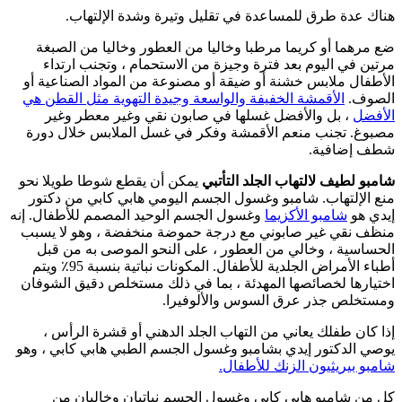
هناك عدة طرق للمساعدة في تقليل وتيرة وشدة الإلتهاب.
ضع مرهما أو كريما مرطبا وخاليا من العطور وخاليا من الصبغة
مرتين في اليوم بعد فترة وجيزة من الاستحمام ، وتجنب ارتداء
الأطفال ملابس خشنة أو ضيقة أو مصنوعة من المواد الصناعية أو
الصوف.
الأقمشة الخفيفة والواسعة وجيدة التهوية مثل القطن هي
الأفضل
، بل والأفضل غسلها في صابون نقي وغير معطر وغير
مصبوغ. تجنب منعم الأقمشة وفكر في غسل الملابس خلال دورة
شطف إضافية.
شامبو لطيف لالتهاب الجلد التأتبي
يمكن أن يقطع شوطا طويلا نحو
منع الإلتهاب. شامبو وغسول الجسم اليومي هابي كابي من دكتور
إيدي هو
شامبو الأكزيما
وغسول الجسم الوحيد المصمم للأطفال. إنه
منظف نقي غير صابوني مع درجة حموضة منخفضة ، وهو لا يسبب
الحساسية ، وخالي من العطور ، على النحو الموصى به من قبل
أطباء الأمراض الجلدية للأطفال. المكونات نباتية بنسبة 95٪ ويتم
اختيارها لخصائصها المهدئة ، بما في ذلك مستخلص دقيق الشوفان
ومستخلص جذر عرق السوس والألوفيرا.
إذا كان طفلك يعاني من التهاب الجلد الدهني أو قشرة الرأس ،
يوصي الدكتور إيدي بشامبو وغسول الجسم الطبي هابي كابي ، وهو
شامبو بيريثيون الزنك للأطفال.
كل من شامبو هابي كابي وغسول الجسم نباتيان وخاليان من