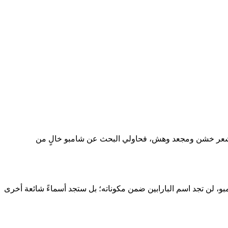
ن في شعر خشن ومجعد وهش، فحاولي البحث عن شامبو خالٍ من
امبو، لن تجد اسم البارابين ضمن مكوناته؛ بل ستجد أسماءً شائعة أخرى