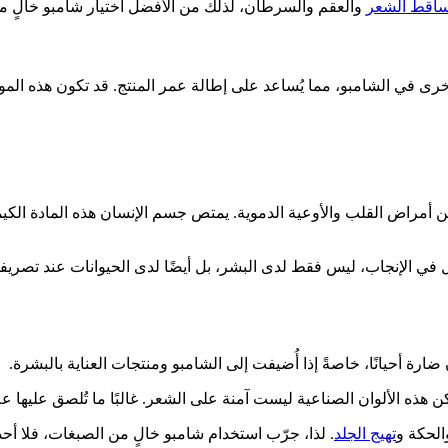
ساقط الشعر
والعقم والسرطان، لذلك من الأفضل اختيار شامبو خالٍ م
أخرى في الشامبو، مما يُساعد على إطالة عمر المنتج. قد تكون هذه المو
جة عن أمراض القلب والأوعية الدموية. يمتص جسم الإنسان هذه المادة ال
 الإنجاب، ليس فقط لدى البشر، بل أيضًا لدى الحيوانات عند تصريفها في
ضارة أحيانًا، خاصةً إذا أُضيفت إلى الشامبو ومنتجات العناية بالبشرة.
لصناعية ليست آمنة على الشعر. غالبًا ما تُلصق عليها علامات FD&C أو D&C، مع اسم اللون
الحكة و
تهيج الجلد
. لذا، جرّب استخدام شامبو خالٍ من الصبغات، فلا أ