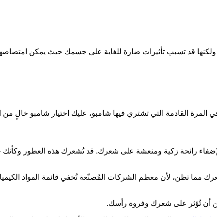
 ولكنها قد تسبب تأثيرات ضارة للغاية على جسمك حيث يمكن امتصاصها
 المرة القادمة التي تشتري فيها شامبو، عليك اختيار شامبو خالٍ من الب
 لإضفاء رائحة زكية ومنعشة على شعرك. قد تُشعرك هذه العطور وكأنك
رك مما تظن، لأن معظم الشركات المُصنّعة تُخفي قائمة المواد الكيميا
ُمكن أن تُؤثر على شعرك وفروة رأسك.