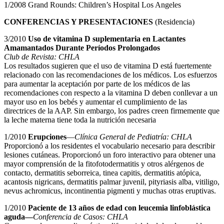
1/2008 Grand Rounds: Children’s Hospital Los Angeles
CONFERENCIAS Y PRESENTACIONES
(Residencia)
3/2010
Uso de vitamina D suplementaria en Lactantes
Amamantados Durante Períodos Prolongados
Club de Revista: CHLA
Los resultados sugieren que el uso de vitamina D está fuertemente
relacionado con las recomendaciones de los médicos. Los esfuerzos
para aumentar la aceptación por parte de los médicos de las
recomendaciones con respecto a la vitamina D deben conllevar a un
mayor uso en los bebés y aumentar el cumplimiento de las
directrices de la AAP. Sin embargo, los padres creen firmemente que
la leche materna tiene toda la nutrición necesaria
1/2010
Erupciones
—
Clínica General de Pediatría: CHLA
Proporcionó a los residentes el vocabulario necesario para describir
lesiones cutáneas. Proporcionó un foro interactivo para obtener una
mayor comprensión de la fitofotodermatitis y otros alérgenos de
contacto, dermatitis seborreica, tinea capitis, dermatitis atópica,
acantosis nigricans, dermatitis palmar juvenil, pityriasis alba, vitiligo,
nevus achromicus, incontinentia pigmenti y muchas otras eruptivas.
1/2010
Paciente de 13 años de edad con leucemia linfoblástica
aguda—
Conferencia de Casos: CHLA