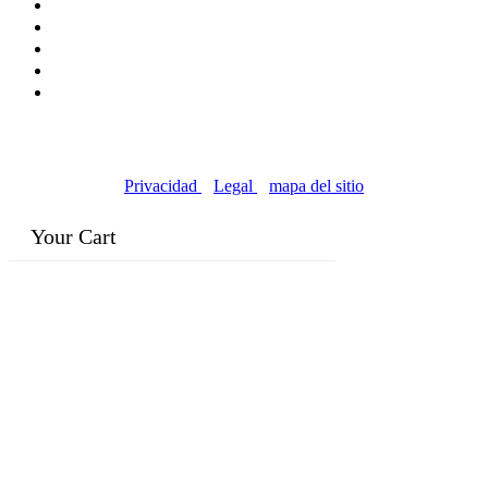
© Copyright 2016-2024, | Dr. Eddie's Happy Cappy |
Negocios propiedad de minorías
Privacidad
|
Legal
|
mapa del sitio
Your Cart