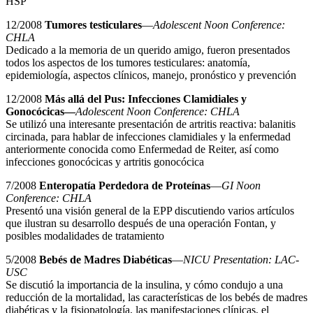
HSP
12/2008
Tumores testiculares
—
Adolescent Noon Conference:
CHLA
Dedicado a la memoria de un querido amigo, fueron presentados
todos los aspectos de los tumores testiculares: anatomía,
epidemiología, aspectos clínicos, manejo, pronóstico y prevención
12/2008
Más allá del Pus: Infecciones Clamidiales y
Gonocócicas—
Adolescent Noon Conference: CHLA
Se utilizó una interesante presentación de artritis reactiva: balanitis
circinada, para hablar de infecciones clamidiales y la enfermedad
anteriormente conocida como Enfermedad de Reiter, así como
infecciones gonocócicas y artritis gonocócica
7/2008
Enteropatía Perdedora de Proteínas
—
GI Noon
Conference: CHLA
Presentó una visión general de la EPP discutiendo varios artículos
que ilustran su desarrollo después de una operación Fontan, y
posibles modalidades de tratamiento
5/2008
Bebés de Madres Diabéticas
—
NICU Presentation: LAC-
USC
Se discutió la importancia de la insulina, y cómo condujo a una
reducción de la mortalidad, las características de los bebés de madres
diabéticas y la fisiopatología, las manifestaciones clínicas, el