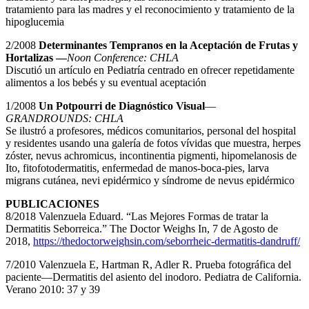
tratamiento para las madres y el reconocimiento y tratamiento de la
hipoglucemia
2/2008
Determinantes Tempranos en la Aceptación de Frutas y
Hortalizas —
Noon Conference: CHLA
Discutió un artículo en Pediatría centrado en ofrecer repetidamente
alimentos a los bebés y su eventual aceptación
1/2008
Un Potpourri de Diagnóstico Visual
—
GRANDROUNDS: CHLA
Se ilustró a profesores, médicos comunitarios, personal del hospital
y residentes usando una galería de fotos vívidas que muestra, herpes
zóster, nevus achromicus, incontinentia pigmenti, hipomelanosis de
Ito, fitofotodermatitis, enfermedad de manos-boca-pies, larva
migrans cutánea, nevi epidérmico y síndrome de nevus epidérmico
PUBLICACIONES
8/2018 Valenzuela Eduard. “Las Mejores Formas de tratar la
Dermatitis Seborreica.” The Doctor Weighs In, 7 de Agosto de
2018,
https://thedoctorweighsin.com/seborrheic-dermatitis-dandruff/
7/2010 Valenzuela E, Hartman R, Adler R. Prueba fotográfica del
paciente—Dermatitis del asiento del inodoro. Pediatra de California.
Verano 2010: 37 y 39