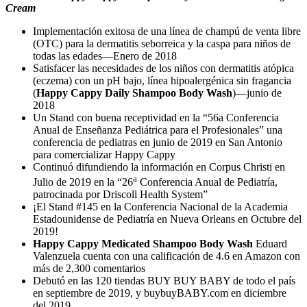
Cream
Implementación exitosa de una línea de champú de venta libre
(OTC) para la dermatitis seborreica y la caspa para niños de
todas las edades—Enero de 2018
Satisfacer las necesidades de los niños con dermatitis atópica
(eczema) con un pH bajo, línea hipoalergénica sin fragancia
(
Happy Cappy Daily Shampoo Body Wash
)—junio de
2018
Un Stand con buena receptividad en la “56a Conferencia
Anual de Enseñanza Pediátrica para el Profesionales” una
conferencia de pediatras en junio de 2019 en San Antonio
para comercializar Happy Cappy
Continuó difundiendo la información en Corpus Christi en
a
Julio de 2019 en la “26
Conferencia Anual de Pediatría,
patrocinada por Driscoll Health System”
¡El Stand #145 en la Conferencia Nacional de la Academia
Estadounidense de Pediatría en Nueva Orleans en Octubre del
2019!
Happy Cappy Medicated Shampoo Body Wash
Eduard
Valenzuela cuenta con una calificación de 4.6 en Amazon con
más de 2,300 comentarios
Debutó en las 120 tiendas BUY BUY BABY de todo el país
en septiembre de 2019, y buybuyBABY.com en diciembre
del 2019