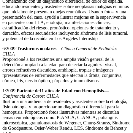
Comenzando con un diagnóstico diferencial de dolor de espalda,
educando residentes y asistentes sobre neoplasias malignas en niños
que inicialmente presentan quejas reumáticas. Usando fotos, y una
presentación del caso, ayudé a ilustrar mejoras en la supervivencia
en pacientes con LLA, etiología, manifestaciones clínicas,
estratificación del riesgo, pronóstico, opciones de tratamiento y
duración, efectos secundarios incluyendo síndrome de lisis tumoral,
y potencial de la recaída en Los Angeles Internship
6/2009
Trastornos oculares
—
Clínica General de Pediatría:
CHLA
Proporcioné a los residentes una amplia visión general de la
detección apropiada a la edad para detectar la agudeza visual,
errores refractivos discutidos, ambliopía, tropias e imágenes
rpresentativas de enfermedades que afectan la órbita, conjuntiva,
córnea, iris, nervio óptico, párpados y traumatismos.
1/2009
Paciente de11 años de Edad con Hemoptisis
—
Conferencia de Casos: CHLA
Ilustrar a una audiencia de residentes y asistentes sobre la etiología,
fisiopatología y proporcionar un diagnóstico diferencial para la
hemoptisis. Proporcionó fotos ilustrativas mientras se discutían
temas reumatológicos como: P-ANCA, C-ANCA, poliangitis
microscópica, granulomatosis de Wegener, Churg-Strauss, Síndrome
de Goodpasture, Osler-Weber Rendu, LES, Síndrome de Behcet y