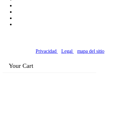
© Copyright 2016-2024, | Dr. Eddie's Happy Cappy |
Negocios propiedad de minorías
Privacidad
|
Legal
|
mapa del sitio
Your Cart