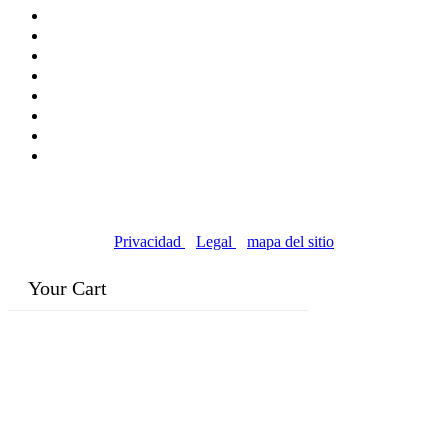
© Copyright 2016-2024, | Dr. Eddie's Happy Cappy |
Negocios propiedad de minorías
Privacidad
|
Legal
|
mapa del sitio
Your Cart