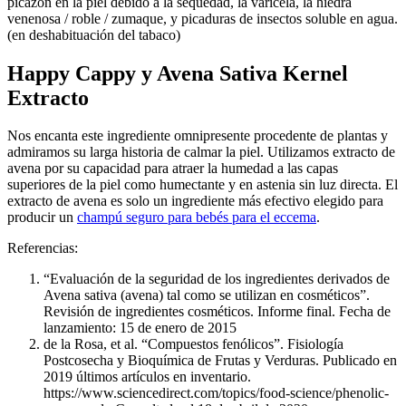
picazón en la piel debido a la sequedad, la varicela, la hiedra
venenosa / roble / zumaque, y picaduras de insectos soluble en agua.
(en deshabituación del tabaco)
Happy Cappy y Avena Sativa Kernel
Extracto
Nos encanta este ingrediente omnipresente procedente de plantas y
admiramos su larga historia de calmar la piel. Utilizamos extracto de
avena por su capacidad para atraer la humedad a las capas
superiores de la piel como humectante y en astenia sin luz directa. El
extracto de avena es solo un ingrediente más efectivo elegido para
producir un
champú seguro para bebés para el eccema
.
Referencias:
“Evaluación de la seguridad de los ingredientes derivados de
Avena sativa (avena) tal como se utilizan en cosméticos”.
Revisión de ingredientes cosméticos. Informe final. Fecha de
lanzamiento: 15 de enero de 2015
de la Rosa, et al. “Compuestos fenólicos”. Fisiología
Postcosecha y Bioquímica de Frutas y Verduras. Publicado en
2019 últimos artículos en inventario.
https://www.sciencedirect.com/topics/food-science/phenolic-