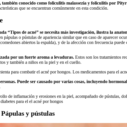
 también conocido como foliculitis malassezia y foliculitis por Pi
aracterísticas que se encuentran comúnmente en esta condición.
e
ulada “Tipos de acné” se necesita más investigación, ilustra la ana
n pápulas o pústulas de apariencia similar que en caso de aparecer ocurr
 (comedones abiertos la espalda), y de la afección con frecuencia puede
izada por un fuerte aroma a levaduras.
Estos son los tratamientos r
os y también a niños en la piel y en el cuello.
ienta para combatir el acné por hongos. Los medicamentos para el acné
rsonas. Puede ser causado por varias cosas, incluyendo hormonales
.
rollo de inflamación y erosiones en la piel, acompañado de pústulas, d
 diabetes para el el acné por hongos
 Pápulas y pústulas