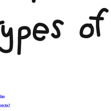
las
pecto?