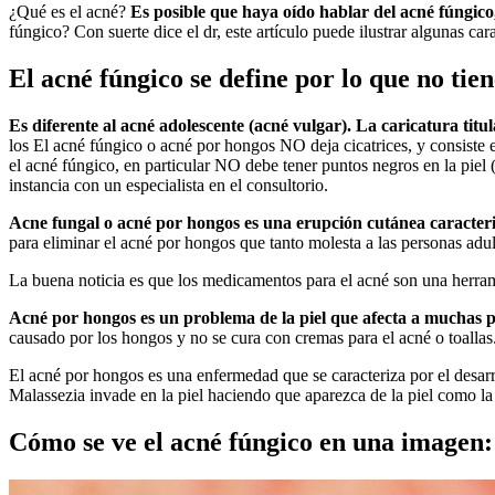
¿Qué es el acné?
Es posible que haya oído hablar del acné fúngico,
fúngico? Con suerte dice el dr, este artículo puede ilustrar algunas c
El acné fúngico se define por lo que no tien
Es diferente al acné adolescente (acné vulgar). La caricatura tit
los El acné fúngico o acné por hongos NO deja cicatrices, y consiste e
el acné fúngico, en particular NO debe tener puntos negros en la piel
instancia con un especialista en el consultorio.
Acne fungal o acné por hongos es una erupción cutánea caracter
para eliminar el acné por hongos que tanto molesta a las personas adult
La buena noticia es que los medicamentos para el acné son una herram
Acné por hongos es un problema de la piel que afecta a muchas pe
causado por los hongos y no se cura con cremas para el acné o toallas
El acné por hongos es una enfermedad que se caracteriza por el desar
Malassezia invade en la piel haciendo que aparezca de la piel como la
Cómo se ve el acné fúngico en una imagen: