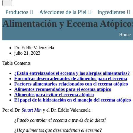
Productos
Afecciones de la Piel
Ingredientes
Alimentación y Eccema Atópico
Home
Dr. Eddie Valenzuela
julio 21, 2023
Table Contents
¿Están entrelazados el eccema y las alergias alimentarias?
Encontrar desencadenantes de alimentos para el eccema
Factores alimentarios relacionados con el eccema atópico
Alimentos recomendados para el eccema atópico
Alimentos para evitar el eccema atópico
El papel de la hidratación en el manejo del eccema atópico
Por el Dr.
Stuart Min
y el Dr. Eddie Valenzuela
¿Puedo controlar el eccema a través de la dieta?
¿Hay alimentos que desencadenan el eczema?