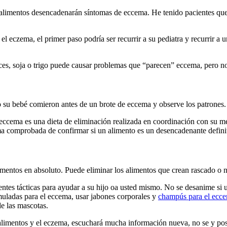
os alimentos desencadenarán síntomas de eccema. He tenido pacientes q
 eczema, el primer paso podría ser recurrir a su pediatra y recurrir a u
es, soja o trigo puede causar problemas que “parecen” eccema, pero no 
 su bebé comieron antes de un brote de eccema y observe los patrones.
 eccema es una dieta de eliminación realizada en coordinación con su m
ma comprobada de confirmar si un alimento es un desencadenante definit
imentos en absoluto. Puede eliminar los alimentos que crean rascado o 
ntes tácticas para ayudar a su hijo oa usted mismo. No se desanime si u
uladas para el eccema, usar jabones corporales y
champús para el ecc
de las mascotas.
limentos y el eczema, escuchará mucha información nueva, no se y posi