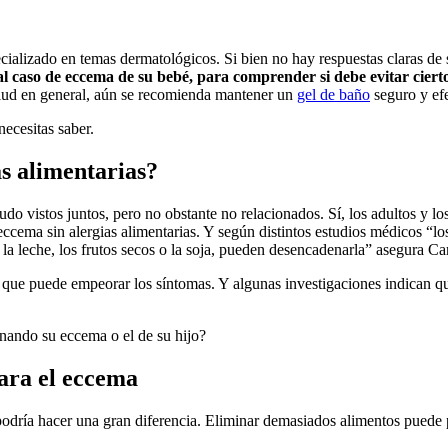
lizado en temas dermatológicos. Si bien no hay respuestas claras de sí
l caso de eccema de su bebé, para comprender si debe evitar ciert
alud en general, aún se recomienda mantener un
gel de baño
seguro y efe
necesitas saber.
as alimentarias?
o vistos juntos, pero no obstante no relacionados. Sí, los adultos y l
eccema sin alergias alimentarias. Y según distintos estudios médicos “lo
 la leche, los frutos secos o la soja, pueden desencadenarla” asegura 
a que puede empeorar los síntomas. Y algunas investigaciones indican q
nando su eccema o el de su hijo?
ara el eccema
odría hacer una gran diferencia. Eliminar demasiados alimentos puede pr