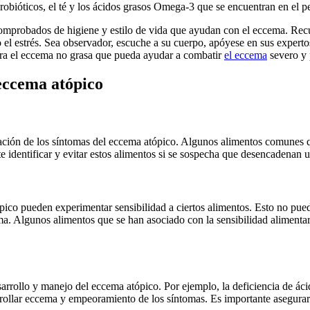
obióticos, el té y los ácidos grasos Omega-3 que se encuentran en el pe
mprobados de higiene y estilo de vida que ayudan con el eccema. Recu
 el estrés. Sea observador, escuche a su cuerpo, apóyese en sus experto
para el eccema no grasa que pueda ayudar a combatir
el eccema
severo y 
 eccema atópico
rbación de los síntomas del eccema atópico. Algunos alimentos comunes 
nte identificar y evitar estos alimentos si se sospecha que desencadenan 
pico pueden experimentar sensibilidad a ciertos alimentos. Esto no pue
a. Algunos alimentos que se han asociado con la sensibilidad alimentari
esarrollo y manejo del eccema atópico. Por ejemplo, la deficiencia de á
rrollar eccema y empeoramiento de los síntomas. Es importante asegurar