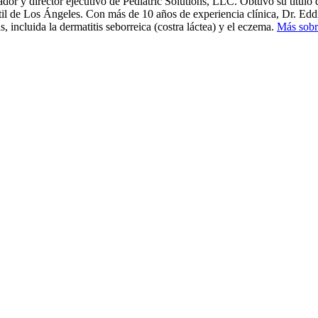
or y director ejecutivo de Pediatric Solutions, LLC. Obtuvo su títul
til de Los Ángeles. Con más de 10 años de experiencia clínica, Dr. Eddi
s, incluida la dermatitis seborreica (costra láctea) y el eczema.
Más sobr