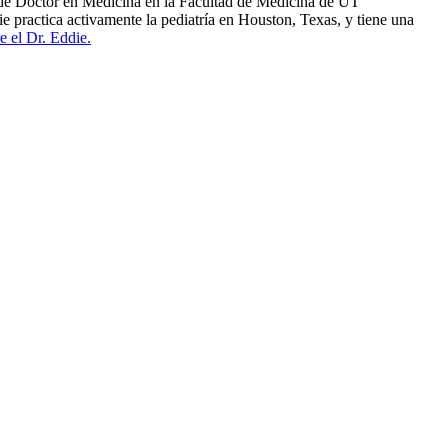
o de Doctor en Medicina en la Facultad de Medicina de UT
e practica activamente la pediatría en Houston, Texas, y tiene una
e el Dr. Eddie.