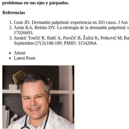
problemas en sus ojos y párpados.
Referencias
Guin JD. Dermatitis palpebral: experiencia en 203 casos. J
Amin KA, Belsito DV. La etiología de la dermatitis palpebral:
17026693.
Jurakić Tončić R, Balić A, Pavičić B, Žužul K, Petković M, Ba
Septiembre;27(3):188-189. PMID: 31542064.
About
Latest Posts