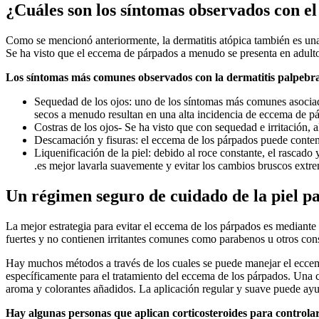
¿Cuáles son los síntomas observados con e
Como se mencionó anteriormente, la dermatitis atópica también es una
Se ha visto que el eccema de párpados a menudo se presenta en adulto
Los síntomas más comunes observados con la dermatitis palpebral
Sequedad de los ojos: uno de los síntomas más comunes asociado
secos a menudo resultan en una alta incidencia de eccema de p
Costras de los ojos- Se ha visto que con sequedad e irritación, 
Descamación y fisuras: el eccema de los párpados puede contene
Liquenificación de la piel: debido al roce constante, el rascado 
.es mejor lavarla suavemente y evitar los cambios bruscos extr
Un régimen seguro de cuidado de la piel pa
La mejor estrategia para evitar el eccema de los párpados es mediante
fuertes y no contienen irritantes comunes como parabenos u otros cons
Hay muchos métodos a través de los cuales se puede manejar el eccema
específicamente para el tratamiento del eccema de los párpados. Una
aroma y colorantes añadidos. La aplicación regular y suave puede ayuda
Hay algunas personas que aplican corticosteroides para controlar 