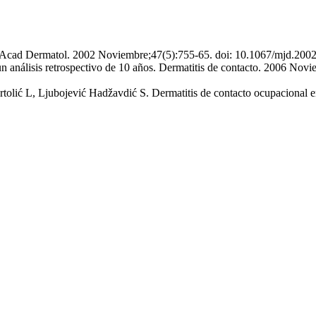
 Am Acad Dermatol. 2002 Noviembre;47(5):755-65. doi: 10.1067/mjd.2
 un análisis retrospectivo de 10 años. Dermatitis de contacto. 2006 N
rtolić L, Ljubojević Hadžavdić S. Dermatitis de contacto ocupacional 