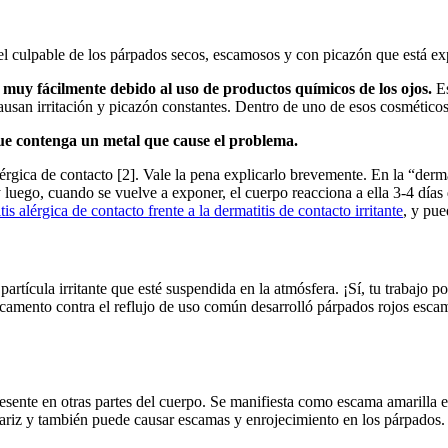
 el culpable de los párpados secos, escamosos y con picazón que está e
 muy fácilmente debido al uso de productos químicos de los ojos.
Es
y causan irritación y picazón constantes. Dentro de uno de esos cosmétic
e contenga un metal que cause el problema.
rgica de contacto [2]. Vale la pena explicarlo brevemente. En la “derm
luego, cuando se vuelve a exponer, el cuerpo reacciona a ella 3-4 días 
tis alérgica de contacto frente a la dermatitis de contacto irritante
, y pue
artícula irritante que esté suspendida en la atmósfera. ¡Sí, tu trabajo p
icamento contra el reflujo de uso común desarrolló párpados rojos esca
esente en otras partes del cuerpo. Se manifiesta como escama amarilla e
 nariz y también puede causar escamas y enrojecimiento en los párpados.