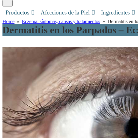
Productos
Afecciones de la Piel
Ingredientes
Home
»
Eczema: síntomas, causas y tratamientos
» Dermatitis en l
Dermatitis en los Parpados – E