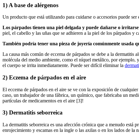
1) A base de alérgenos
Un producto que está utilizando para cuidarse o accesorios puede ser
Los párpados tienen una piel delgada y puede dañarse o irritarse
piel, el cabello y las uñas que se adhieren a la piel de los párpados 
También podría tener una pieza de joyería comúnmente usada qu
La causa más común de eccema de párpados se debe a la dermatitis alé
molécula del medio ambiente, como el níquel metálico, por ejemplo, y 
el cuerpo se irrita inmediatamente. Puede ser difícil eliminar la
dermati
2) Eczema de párpados en el aire
El eccema de párpados en el aire se ve con la exposición de cualquier p
caso, un trabajador de una fábrica, un químico, que fabricaba un med
partículas de medicamentos en el aire [3]!
3) Dermatitis seborreica
La dermatitis seborreica es una afección crónica que a menudo está pr
enrojecimiento y escamas en la ingle o las axilas o en los lados de la