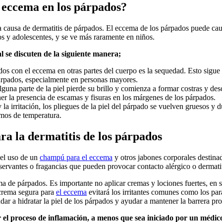
l eccema en los párpados?
 causa de dermatitis de párpados. El eccema de los párpados puede cau
s y adolescentes, y se ve más raramente en niños.
 se discuten de la siguiente manera;
s con el eccema en otras partes del cuerpo es la sequedad. Esto sigue 
árpados, especialmente en personas mayores.
alguna parte de la piel pierde su brillo y comienza a formar costras y de
r la presencia de escamas y fisuras en los márgenes de los párpados.
y la irritación, los pliegues de la piel del párpado se vuelven gruesos y
emos de temperatura.
ra la dermatitis de los párpados
 el uso de un
champú para el eccema
y otros jabones corporales destina
ervantes o fragancias que pueden provocar contacto alérgico o dermatitis
 de párpados. Es importante no aplicar cremas y lociones fuertes, en s
 crema segura para
el eccema
evitará los irritantes comunes como los par
r a hidratar la piel de los párpados y ayudar a mantener la barrera prot
el proceso de inflamación, a menos que sea iniciado por un médico,