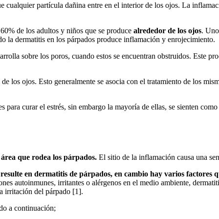
e cualquier partícula dañina entre en el interior de los ojos. La inflam
.
n 60% de los adultos y niños que se produce
alrededor de los ojos
. Uno
tido la dermatitis en los párpados produce inflamación y enrojecimiento.
esarrolla sobre los poros, cuando estos se encuentran obstruidos. Este 
l de los ojos. Esto generalmente se asocia con el tratamiento de los mism
s para curar el estrés, sin embargo la mayoría de ellas, se sienten como
 área que rodea los párpados.
El sitio de la inflamación causa una s
 resulte en dermatitis de párpados, en cambio hay varios factores q
ciones autoinmunes, irritantes o alérgenos en el medio ambiente, dermati
a irritación del párpado [1].
ido a continuación;