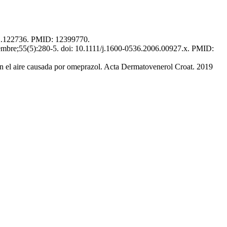
002.122736. PMID: 12399770.
oviembre;55(5):280-5. doi: 10.1111/j.1600-0536.2006.00927.x. PMID:
en el aire causada por omeprazol. Acta Dermatovenerol Croat. 2019