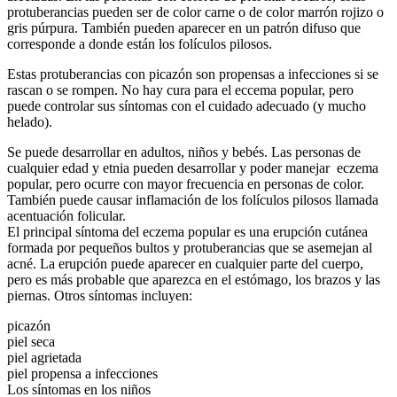
protuberancias pueden ser de color carne o de color marrón rojizo o
gris púrpura. También pueden aparecer en un patrón difuso que
corresponde a donde están los folículos pilosos.
Estas protuberancias con picazón son propensas a infecciones si se
rascan o se rompen. No hay cura para el eccema popular, pero
puede controlar sus síntomas con el cuidado adecuado (y mucho
helado).
Se puede desarrollar en adultos, niños y bebés. Las personas de
cualquier edad y etnia pueden desarrollar y poder manejar eczema
popular, pero ocurre con mayor frecuencia en personas de color.
También puede causar inflamación de los folículos pilosos llamada
acentuación folicular.
El principal síntoma del eczema popular es una erupción cutánea
formada por pequeños bultos y protuberancias que se asemejan al
acné. La erupción puede aparecer en cualquier parte del cuerpo,
pero es más probable que aparezca en el estómago, los brazos y las
piernas. Otros síntomas incluyen:
picazón
piel seca
piel agrietada
piel propensa a infecciones
Los síntomas en los niños