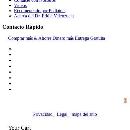
Contacte con Nosotros
Videos
Recomendado por Pediatras
Acerca del Dr. Eddie Valenzuela
Contacto Rápido
Comprar más & Ahorre Dinero más Entrega Gratuita
© Copyright 2016-2024, | Dr. Eddie's Happy Cappy |
0
Negocios propiedad de minorías
Privacidad
|
Legal
|
mapa del sitio
Your Cart