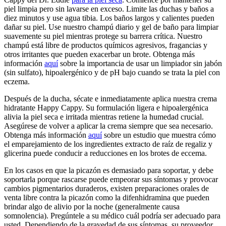
piel limpia pero sin lavarse en exceso. Limite las duchas y baños a
diez minutos y use agua tibia. Los baños largos y calientes pueden
dañar su piel. Use nuestro champú diario y gel de baño para limpiar
suavemente su piel mientras protege su barrera crítica. Nuestro
champú está libre de productos químicos agresivos, fragancias y
otros irritantes que pueden exacerbar un brote. Obtenga más
información
aquí
sobre la importancia de usar un limpiador sin jabón
(sin sulfato), hipoalergénico y de pH bajo cuando se trata la piel con
eczema.
Después de la ducha, sécate e inmediatamente aplica nuestra crema
hidratante Happy Cappy. Su formulación ligera e hipoalergénica
alivia la piel seca e irritada mientras retiene la humedad crucial.
Asegúrese de volver a aplicar la crema siempre que sea necesario.
Obtenga más información
aquí
sobre un estudio que muestra cómo
el emparejamiento de los ingredientes extracto de raíz de regaliz y
glicerina puede conducir a reducciones en los brotes de eccema.
En los casos en que la picazón es demasiado para soportar, y debe
soportarla porque rascarse puede empeorar sus síntomas y provocar
cambios pigmentarios duraderos, existen preparaciones orales de
venta libre contra la picazón como la difenhidramina que pueden
brindar algo de alivio por la noche (generalmente causa
somnolencia). Pregúntele a su médico cuál podría ser adecuado para
usted. Dependiendo de la gravedad de sus síntomas, su proveedor