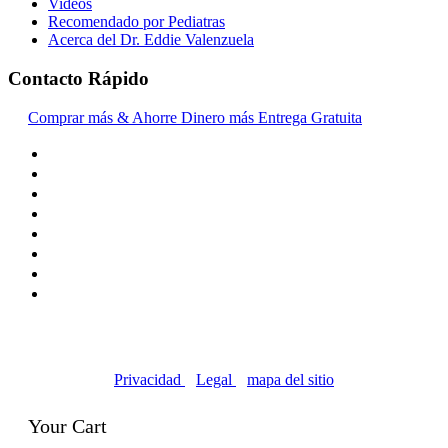
Videos
Recomendado por Pediatras
Acerca del Dr. Eddie Valenzuela
Contacto Rápido
Comprar más & Ahorre Dinero más Entrega Gratuita
© Copyright 2016-2024, | Dr. Eddie's Happy Cappy |
Negocios propiedad de minorías
Privacidad
|
Legal
|
mapa del sitio
Your Cart