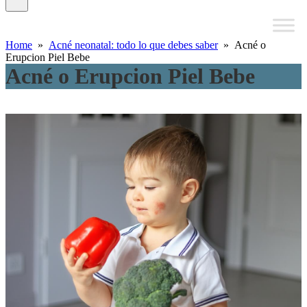
Home
»
Acné neonatal: todo lo que debes saber
» Acné o
Erupcion Piel Bebe
Acné o Erupcion Piel Bebe