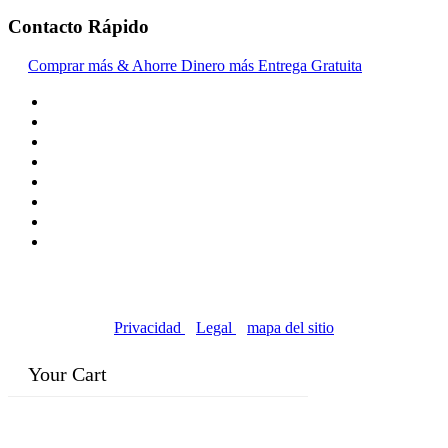
Contacto Rápido
Comprar más & Ahorre Dinero más Entrega Gratuita
© Copyright 2016-2024, | Dr. Eddie's Happy Cappy |
Negocios propiedad de minorías
Privacidad
|
Legal
|
mapa del sitio
Your Cart