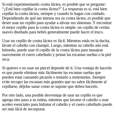
Si está experimentando costra láctea, es posible que se pregunte:
“¿Está bien cepillar la costra láctea?” La respuesta es sí, está bien
cepillar la costra láctea, siempre y cuando lo hagas con cuidado.
Dependiendo de qué tan intensa sea su costra láctea, es posible que
desee usar un cepillo para ayudar a aliviar sus síntomas. Y encontrar
el mejor cepillo para la costra láctea es simple: un cepillo de cerdas
suaves diseñado para bebés generalmente puede hacer el truco.
Usar un cepillo de costra láctea es fácil. Mientras estás en la ducha,
lávate el cabello con champú. Luego, mientras su cabello aún está
húmedo, puede usar el cepillo de la costra láctea para masajear
suavemente el cuero cabelludo y peinar las escamas sueltas o la piel
seca.
Si quieres o no usar un pincel depende de ti. Una ventaja de hacerlo
es que puede eliminar más fácilmente las escamas sueltas que
pueden estar causando picazón o tentarlo a molestarlas. Siempre
evite recoger las escamas más grandes que no salen fácilmente al
cepillarse, déjelas sanar como se supone que deben hacerlo.
Por otro lado, una posible desventaja de usar un cepillo es que
agrega otro paso a su rutina, mientras que lavarse el cabello o usar
aceites esenciales para hidratar el cabello y el cuero cabelludo puede
ser más fácil de incorporar.