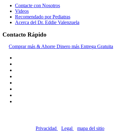
Contacte con Nosotros
Videos
Recomendado por Pediatras
Acerca del Dr. Eddie Valenzuela
Contacto Rápido
Comprar más & Ahorre Dinero más Entrega Gratuita
© Copyright 2016-2024, | Dr. Eddie's Happy Cappy |
Negocios propiedad de minorías
Privacidad
|
Legal
|
mapa del sitio