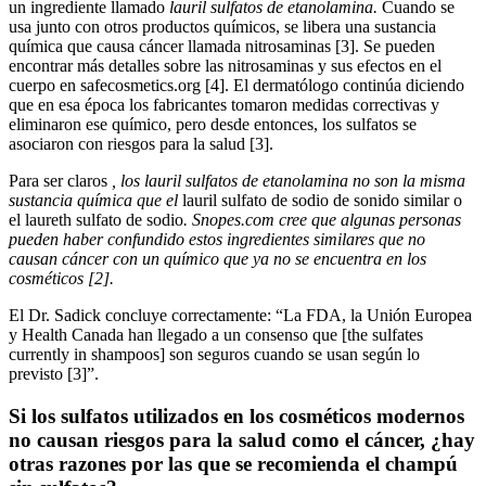
un ingrediente llamado
lauril sulfatos de etanolamina.
Cuando se
usa junto con otros productos químicos, se libera una sustancia
química que causa cáncer llamada nitrosaminas [3]. Se pueden
encontrar más detalles sobre las nitrosaminas y sus efectos en el
cuerpo en safecosmetics.org [4]. El dermatólogo continúa diciendo
que en esa época los fabricantes tomaron medidas correctivas y
eliminaron ese químico, pero desde entonces, los sulfatos se
asociaron con riesgos para la salud [3].
Para ser claros
, los lauril sulfatos de etanolamina no son la misma
sustancia química que el
lauril sulfato de sodio de sonido similar o
el laureth sulfato de sodio
. Snopes.com cree que algunas personas
pueden haber confundido estos ingredientes similares que no
causan cáncer con un químico que ya no se encuentra en los
cosméticos [2].
El Dr. Sadick concluye correctamente: “La FDA, la Unión Europea
y Health Canada han llegado a un consenso que [the sulfates
currently in shampoos] son seguros cuando se usan según lo
previsto [3]”.
Si los sulfatos utilizados en los cosméticos modernos
no causan riesgos para la salud como el cáncer, ¿hay
otras razones por las que se recomienda el champú