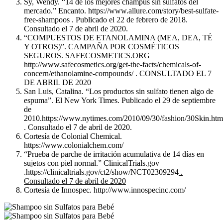
Sy, Wendy. “14 de los mejores champús sin sulfatos del
mercado.” Encanto. https://www.allure.com/story/best-sulfate-
free-shampoos . Publicado el 22 de febrero de 2018.
Consultado el 7 de abril de 2020.
“COMPUESTOS DE ETANOLAMINA (MEA, DEA, TÉ
Y OTROS)”. CAMPAÑA POR COSMÉTICOS
SEGUROS. SAFECOSMETICS.ORG
http://www.safecosmetics.org/get-the-facts/chemicals-of-
concern/ethanolamine-compounds/ . CONSULTADO EL 7
DE ABRIL DE 2020
San Luis, Catalina. “Los productos sin sulfato tienen algo de
espuma”. El New York Times. Publicado el 29 de septiembre
de
2010.https://www.nytimes.com/2010/09/30/fashion/30Skin.htm
. Consultado el 7 de abril de 2020.
Cortesía de Colonial Chemical.
https://www.colonialchem.com/
“Prueba de parche de irritación acumulativa de 14 días en
sujetos con piel normal.” ClinicalTrials.gov
.https://clinicaltrials.gov/ct2/show/NCT02309294
.
Consultado el 7 de abril de 2020
Cortesía de Innospec. http://www.innospecinc.com/