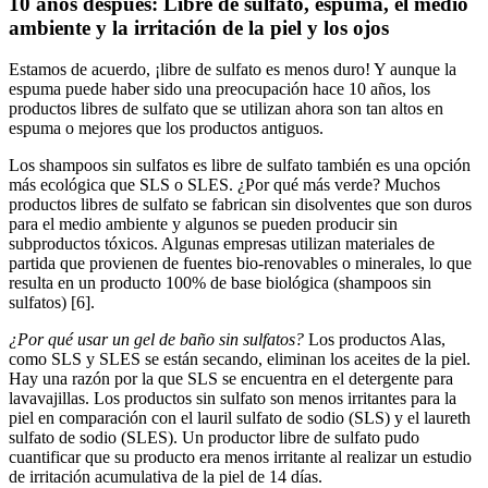
10 años después: Libre de sulfato, espuma, el medio
ambiente y la irritación de la piel y los ojos
Estamos de acuerdo, ¡libre de sulfato es menos duro! Y aunque la
espuma puede haber sido una preocupación hace 10 años, los
productos libres de sulfato que se utilizan ahora son tan altos en
espuma o mejores que los productos antiguos.
Los shampoos sin sulfatos es libre de sulfato también es una opción
más ecológica que SLS o SLES. ¿Por qué más verde? Muchos
productos libres de sulfato se fabrican sin disolventes que son duros
para el medio ambiente y algunos se pueden producir sin
subproductos tóxicos. Algunas empresas utilizan materiales de
partida que provienen de fuentes bio-renovables o minerales, lo que
resulta en un producto 100% de base biológica (shampoos sin
sulfatos) [6].
¿Por qué usar un gel de baño sin sulfatos?
Los productos Alas,
como SLS y SLES se están secando, eliminan los aceites de la piel.
Hay una razón por la que SLS se encuentra en el detergente para
lavavajillas. Los productos sin sulfato son menos irritantes para la
piel en comparación con el lauril sulfato de sodio (SLS) y el laureth
sulfato de sodio (SLES). Un productor libre de sulfato pudo
cuantificar que su producto era menos irritante al realizar un estudio
de irritación acumulativa de la piel de 14 días.