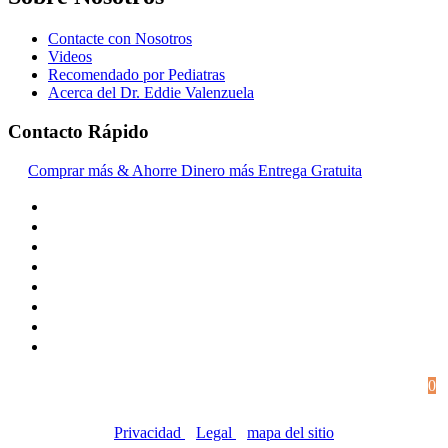
Contacte con Nosotros
Videos
Recomendado por Pediatras
Acerca del Dr. Eddie Valenzuela
Contacto Rápido
Comprar más & Ahorre Dinero más Entrega Gratuita
© Copyright 2016-2024, | Dr. Eddie's Happy Cappy |
0
Negocios propiedad de minorías
Privacidad
|
Legal
|
mapa del sitio