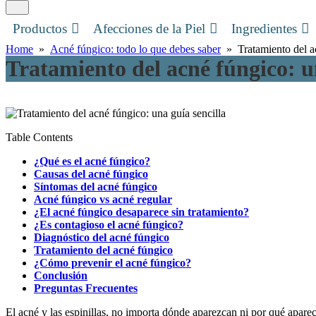
Productos
Afecciones de la Piel
Ingredientes
Home
»
Acné fúngico: todo lo que debes saber
» Tratamiento del ac
Tratamiento del acné fúngico: u
Table Contents
¿Qué es el acné fúngico?
Causas del acné fúngico
Síntomas del acné fúngico
Acné fúngico vs acné regular
¿El acné fúngico desaparece sin tratamiento?
¿Es contagioso el acné fúngico?
Diagnóstico del acné fúngico
Tratamiento del acné fúngico
¿Cómo prevenir el acné fúngico?
Conclusión
Preguntas Frecuentes
El acné y las espinillas, no importa dónde aparezcan ni por qué apare