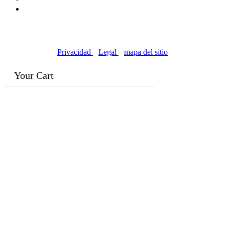
© Copyright 2016-2024, | Dr. Eddie's Happy Cappy |
Negocios propiedad de minorías
Privacidad
|
Legal
|
mapa del sitio
Your Cart