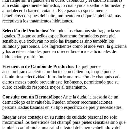
hidratante sin fragancia en el cuero cabelludo y el cabello mientras
aún están ligeramente húmedos, lo cual ayuda a sellar la humedad y
a fortalecer la barrera cutánea. Este paso es especialmente
beneficioso después del baño, momento en el que la piel está más
receptiva a los tratamientos hidratantes.
Selección de Productos:
No todos los champús sin fragancia son
iguales. Busque aquellos específicamente formulados para piel
sensible, que excluyan no solo las fragancias sino también los
sulfatos y parabenos. Los ingredientes como el aloe vera, la glicerina
y los aceites naturales pueden ofrecer beneficios adicionales de
hidratación y nutrición.
Frecuencia de Cambio de Productos:
La piel puede
acostumbrarse a ciertos productos con el tiempo, lo que puede
disminuir su efectividad. Introducir una rotación de champús cada
ciertos meses puede prevenir este fenómeno, permitiendo que su
cuero cabelludo responda mejor al tratamiento.
Consulte con un Dermatólogo:
Ante la duda, la asesoría de un
dermatólogo es invaluable. Pueden ofrecer recomendaciones
personalizadas basadas en su tipo específico de piel y necesidades.
Integrar estos consejos en su rutina de cuidado personal no solo
maximizará los beneficios del champú para pieles sensibles sino que
también contribuirá a una salud integral del cuero cabelludo y del