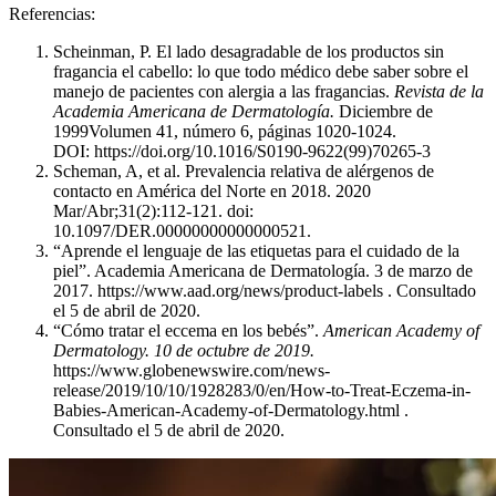
Referencias:
Scheinman, P. El lado desagradable de los productos sin
fragancia el cabello: lo que todo médico debe saber sobre el
manejo de pacientes con alergia a las fragancias.
Revista de la
Academia Americana de Dermatología.
Diciembre de
1999Volumen 41, número 6, páginas 1020-1024.
DOI: https://doi.org/10.1016/S0190-9622(99)70265-3
Scheman, A, et al. Prevalencia relativa de alérgenos de
contacto en América del Norte en 2018. 2020
Mar/Abr;31(2):112-121. doi:
10.1097/DER.00000000000000521.
“Aprende el lenguaje de las etiquetas para el cuidado de la
piel”. Academia Americana de Dermatología. 3 de marzo de
2017. https://www.aad.org/news/product-labels . Consultado
el 5 de abril de 2020.
“Cómo tratar el eccema en los bebés”.
American Academy of
Dermatology.
10 de octubre de 2019.
https://www.globenewswire.com/news-
release/2019/10/10/1928283/0/en/How-to-Treat-Eczema-in-
Babies-American-Academy-of-Dermatology.html .
Consultado el 5 de abril de 2020.