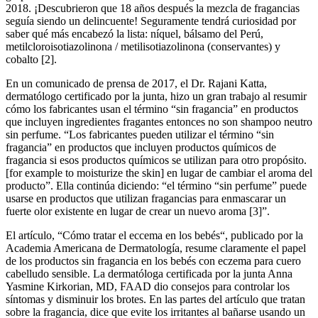
2018. ¡Descubrieron que 18 años después la mezcla de fragancias
seguía siendo un delincuente! Seguramente tendrá curiosidad por
saber qué más encabezó la lista: níquel, bálsamo del Perú,
metilcloroisotiazolinona / metilisotiazolinona (conservantes) y
cobalto [2].
En un comunicado de prensa de 2017, el Dr. Rajani Katta,
dermatólogo certificado por la junta, hizo un gran trabajo al resumir
cómo los fabricantes usan el término “sin fragancia” en productos
que incluyen ingredientes fragantes entonces no son shampoo neutro
sin perfume. “Los fabricantes pueden utilizar el término “sin
fragancia” en productos que incluyen productos químicos de
fragancia si esos productos químicos se utilizan para otro propósito.
[for example to moisturize the skin] en lugar de cambiar el aroma del
producto”. Ella continúa diciendo: “el término “sin perfume” puede
usarse en productos que utilizan fragancias para enmascarar un
fuerte olor existente en lugar de crear un nuevo aroma [3]”.
El artículo, “Cómo tratar el eccema en los bebés“, publicado por la
Academia Americana de Dermatología, resume claramente el papel
de los productos sin fragancia en los bebés con eczema para cuero
cabelludo sensible. La dermatóloga certificada por la junta Anna
Yasmine Kirkorian, MD, FAAD dio consejos para controlar los
síntomas y disminuir los brotes. En las partes del artículo que tratan
sobre la fragancia, dice que evite los irritantes al bañarse usando un