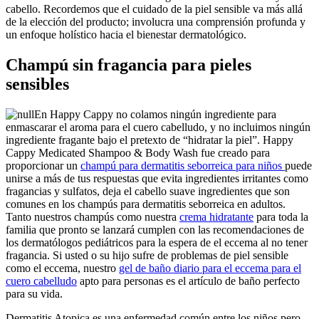
cabello. Recordemos que el cuidado de la piel sensible va más allá
de la elección del producto; involucra una comprensión profunda y
un enfoque holístico hacia el bienestar dermatológico.
Champú sin fragancia para pieles
sensibles
En Happy Cappy no colamos ningún ingrediente para
enmascarar el aroma para el cuero cabelludo, y no incluimos ningún
ingrediente fragante bajo el pretexto de “hidratar la piel”. Happy
Cappy Medicated Shampoo & Body Wash fue creado para
proporcionar un
champú para dermatitis seborreica para niños
puede
unirse a más de tus respuestas que evita ingredientes irritantes como
fragancias y sulfatos, deja el cabello suave ingredientes que son
comunes en los champús para dermatitis seborreica en adultos.
Tanto nuestros champús como nuestra
crema hidratante
para toda la
familia que pronto se lanzará cumplen con las recomendaciones de
los dermatólogos pediátricos para la espera de el eccema al no tener
fragancia. Si usted o su hijo sufre de problemas de piel sensible
como el eccema, nuestro
gel de baño diario para el eccema para el
cuero cabelludo
apto para personas es el artículo de baño perfecto
para su vida.
Dermatitis Atopica es una enfermedad común entre los niños pero