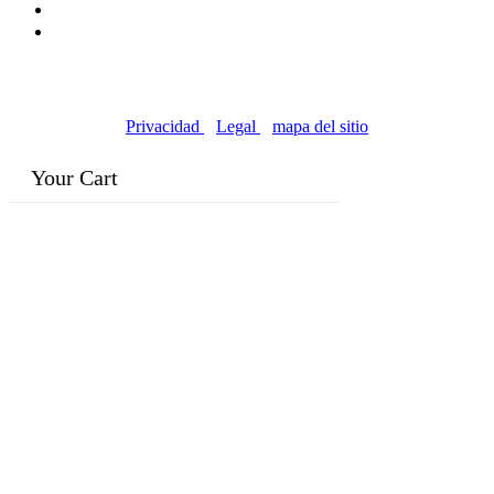
© Copyright 2016-2024, | Dr. Eddie's Happy Cappy |
Negocios propiedad de minorías
Privacidad
|
Legal
|
mapa del sitio
Your Cart