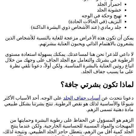
احمرار الجلد
خشونة الجلد
تهيج وحكة في الوجه
النزيف (في الحالات الحادة)
جلد رمادي (عند الأشخاص ذوي البشرة الداكنة)
يمكن أن تكون هذه الأعراض مزعجة للغاية بالنسبة للأشخاص الذين
يشعرون بالاهتمام الذاتي ويحبون العناية ببشرتهم.
لا داعي للذعر! نحن هنا لمساعدتك. يمكنك بسهولة استعادة مستوى
الرطوبة في بشرتك والتعامل مع الجلد الجاف على وجهك من خلال
اتباع روتين العناية بالبشرة المناسبة. ولكن أولاً، دعونا نلقي نظرة
على ما يسبب جفاف الجلد.
لماذا تكون بشرتي جافة؟
دعونا نتحدث عن
أسباب جفاف الجلد
على الوجه.
أحد الأسباب الأكثر
شيوعًا والأساسية لذلك هو نقص الرطوبة.
تنتج بشرتنا بشكل طبيعي
مادة دهنية تسمى الزهم.
الزهم هو المسؤول عن الحفاظ على رطوبة البشرة وحمايتها من
المهيجات والمواد المسببة للحساسية الخارجية.
ولكن عندما ينتج
الجلد كمية أقل من الزهم، يتعطل حاجز الجلد الطبيعي.
ونتيجة لذلك،