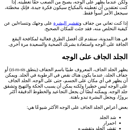
ولكن عندما يظهر على الوجه، يصبح من الصعب حقًا تغطيته. إذا
كنت تعتقدين أن تغطيته بالمكياج سيكون فكرة جيدة، فإنكِ مخطئة،
سيجعل الأمر أسوأ فقط.
إذا كنت تعاني من جفاف و
تقشير البشرة
على وجهك وتتساءلين عن
كيفية التخلص منه، فقد جئت للمكان الصحيح.
في هذا المدونة، سنقدم لك أفضل الطرق فعالية لمكافحة البقع
الجافة على الوجه واستعادة بشرتك الصحية والسعيدة مرة أخرى.
الجلد الجاف على الوجه
يظهر الجلد الجاف، المعروف طبيًا باسم الجفاف (ينطق zi-ro-sis) أو
جفاف الجلد، عندما يكون هناك نقص في الرطوبة في الجلد.
ويمكن
أن يظهر في أي مكان على الجسم، حتى على الوجه.
الجلد الجاف
على الوجه ليس خطيرا ولكنه يمكن أن يسبب الحكة والتهيج وتشقق
جلد الوجه.
ويمكنه أيضًا أن يجعل التجاعيد والخطوط الدقيقة أكثر
بروزًا، ويجعل البشرة تبدو باهتة.
بعض أعراض الجلد الجاف على الوجه الأكثر شيوعًا هي:
شد الجلد
احمرار
تقشر الجلد وتقشيره