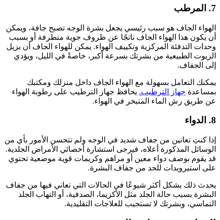
7. المرطب
الهواء الجاف هو سبب رئيسي يجعل بشرة الوجه تصبح جافة، ويمكن
أن يكون هذا الهواء الجاف ناتجًا عن ظروف جوية متطرفة أو
بسبب
وحدات التدفئة المركزية وتكييف الهواء
. يمكن للهواء الجاف أن يزيل
الزيوت الطبيعية من بشرتك بسرعة أكبر، خاصةً في الليل، ويؤدي
إلى الجفاف.
يمكنك التعامل بسهولة مع الهواء الجاف داخل منزلك ومكتبك
بمساعدة
جهاز الترطيب.
يحافظ جهاز الترطيب على رطوبة الهواء
عن طريق رش الماء المتبخر في الهواء.
8. الدواء
إذا كنتِ تعانين من جفاف شديد في الوجه ولم تتحسن الأمور بأي من
الوسائل المذكورة أعلاه، فيرجى استشارة أخصائي الأمراض الجلدية.
قد يقوم بوصف دواء معين أو مراهم وكريمات قوية موضعية تحتوي
على استيرويدات للحد من جفاف البشرة.
يحدث ذلك بشكل أكثر شيوعًا في الحالات التي تعاني فيها من جفاف
البشرة بسبب حالة الجلد مثل الأكزيما، الصدفية، أو التهاب الجلد
التماسي
، وبشرتك لا تستجيب للعلاجات التقليدية.