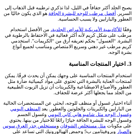
يصبح الجلد أكثر جفافاً في الليل، لذا تذكري ترطيبه قبل الذهاب إلى
السرير.
أفضل مرطب للوجه للبشرة الجافة
هو الذي يكون خاليًا من
العطور والبارابين ولا يسبب الحساسية.
وفقًا
للأكاديمية الأمريكية للأمراض الجلدية،
من الأفضل استخدام
مرطب على شكل كريم لأنه أكثر فعالية في الاحتفاظ بالرطوبة في
البشرة.
“الغسول” بحكم تعريفه أرق من “الكريمات”.
استخدمي
كريم مرطب غير دهني وسريع الامتصاص ومناسب لجميع أنواع
بشرة الوجه.
3. اختيار المنتجات المناسبة
استخدام المنتجات المناسبة على وجهك يمكن أن يحدث فرقًا.
يمكن
لمنتجات العناية بالبشرة التي تحتوي على مواد كيميائية ضارة مثل
العطور والأصباغ الاصطناعية والكبريتات أن تزيل الزيوت الطبيعية
من الجلد مما يجعلها أكثر عرضة للجفاف.
أثناء اختيار غسول أو منظف للوجه، ابحثي عن المستحضرات الخالية
من البارابين والكبريتات والجلوتين والعطور. يعد
المنظف اليومي
وغسول الوجه مثل شامبو هابي كابي اليومي
وغسول الجسم
وغسول الوجه للبشرة الجافة خيارًا رائعًا للاختيار من بينها. يحتوي
على مكونات
مثل مستخلص الشوفان
و
مستخلص جذر العرق سوس
و
الصبار
وبروفيتامين ب5 وحمض الهيالورونيك التي تساعد على