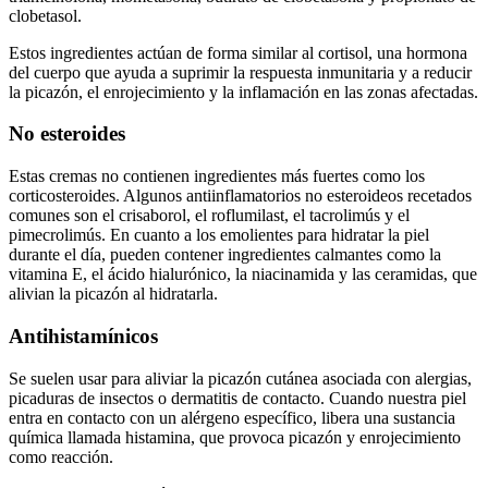
clobetasol.
Estos ingredientes actúan de forma similar al cortisol, una hormona
del cuerpo que ayuda a suprimir la respuesta inmunitaria y a reducir
la picazón, el enrojecimiento y la inflamación en las zonas afectadas.
No esteroides
Estas cremas no contienen ingredientes más fuertes como los
corticosteroides. Algunos antiinflamatorios no esteroideos recetados
comunes son el crisaborol, el roflumilast, el tacrolimús y el
pimecrolimús. En cuanto a los emolientes para hidratar la piel
durante el día, pueden contener ingredientes calmantes como la
vitamina E, el ácido hialurónico, la niacinamida y las ceramidas, que
alivian la picazón al hidratarla.
Antihistamínicos
Se suelen usar para aliviar la picazón cutánea asociada con alergias,
picaduras de insectos o dermatitis de contacto. Cuando nuestra piel
entra en contacto con un alérgeno específico, libera una sustancia
química llamada histamina, que provoca picazón y enrojecimiento
como reacción.