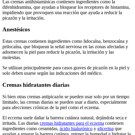
Las cremas antihistamínicas contienen ingredientes como la
difenhidramina, que ayudan a bloquear los receptores de histamina,
impidiendo que provoquen una reacción que ayuda a reducir la
picazón y la irritación.
Anestésicos
Estas cremas contienen ingredientes como lidocaína, benzocaína y
prilocaína, que bloquean la señal nerviosa en las zonas afectadas y
adormecen la piel para reducir la picazón, la irritación y las
molestias.
Se utilizan principalmente para casos graves de picazón en la piel y
solo deben usarse según las indicaciones del médico.
Cremas hidratantes diarias
Si bien otras cremas antipicazón se pueden usar solo por un tiempo
limitado, las cremas diarias se pueden usar a diario, especialmente
para afecciones crónicas de la piel como el eczema.
El eccema suele dañar la barrera cutánea natural, dejándola seca e
irritada. Las diarias
cremas hidratantes para el eczema
contienen
ingredientes como ceramidas,
ácido hialurónico
y
glicerina
que
ayudan a reparar la barrera cutánea, retener la humedad e hidratar la