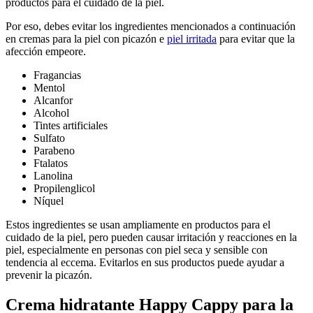
productos para el cuidado de la piel.
Por eso, debes evitar los ingredientes mencionados a continuación
en cremas para la piel con picazón e
piel irritada
para evitar que la
afección empeore.
Fragancias
Mentol
Alcanfor
Alcohol
Tintes artificiales
Sulfato
Parabeno
Ftalatos
Lanolina
Propilenglicol
Níquel
Estos ingredientes se usan ampliamente en productos para el
cuidado de la piel, pero pueden causar irritación y reacciones en la
piel, especialmente en personas con piel seca y sensible con
tendencia al eccema. Evitarlos en sus productos puede ayudar a
prevenir la picazón.
Crema hidratante Happy Cappy para la