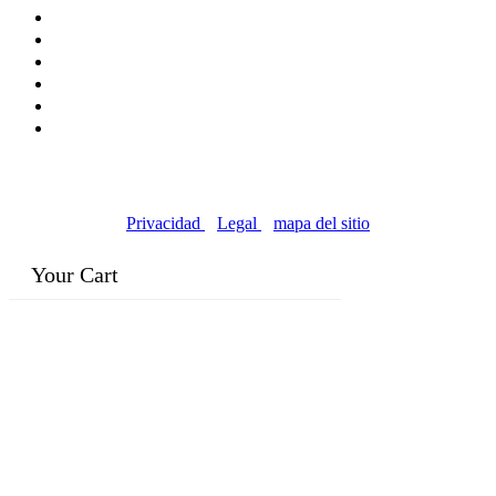
© Copyright 2016-2024, | Dr. Eddie's Happy Cappy |
Negocios propiedad de minorías
Privacidad
|
Legal
|
mapa del sitio
Your Cart