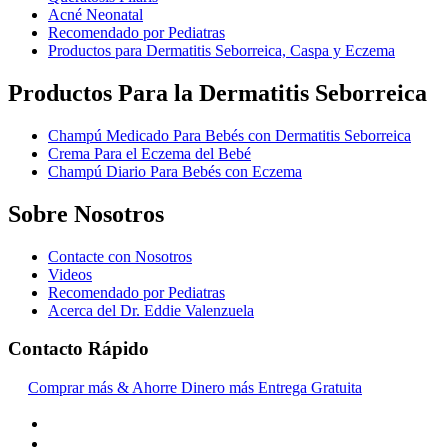
Acné Neonatal
Recomendado por Pediatras
Productos para Dermatitis Seborreica, Caspa y Eczema
Productos Para la Dermatitis Seborreica
Champú Medicado Para Bebés con Dermatitis Seborreica
Crema Para el Eczema del Bebé
Champú Diario Para Bebés con Eczema
Sobre Nosotros
Contacte con Nosotros
Videos
Recomendado por Pediatras
Acerca del Dr. Eddie Valenzuela
Contacto Rápido
Comprar más & Ahorre Dinero más Entrega Gratuita