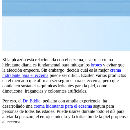
Si la picazón está relacionada con el eczema, usar una crema
hidratante diaria es fundamental para mitigar los
brotes
y evitar que
la afección empeore. Sin embargo, decidir cuál es la mejor
crema
hidratante para el eczema
puede ser difícil. Existen varios productos
en el mercado que afirman ser seguros para el eccema, pero que
contienen sustancias químicas irritantes para la piel, como
dimeticona, fragancias y colorantes artificiales.
Por eso, el
Dr. Eddie
, pediatra con amplia experiencia, ha
desarrollado una
crema hidratante para el eczema
segura para
personas de todas las edades. Puede usarse durante todo el día para
aliviar la picazón, el enrojecimiento y la irritación de la piel propensa
al eccema.